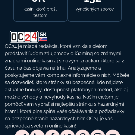
kasín, ktoré prešli
vyriešených sporov
testom
OC24 je mladá redakcia, ktorá vznikla s cieľom
predstaviť ľuďom záujemcov o iGaming so známymi
značkami online kasín aj s novými značkami ktoré sa z
času na čas objavia na trhu. Analyzujeme a
poskytujeme vám komplexné informácie o nich. Môžete
sa dozvedieť, ktoré stránky sú bezpečné, kde nájdete
aktuálne bonusy, dostupnosť platobných metód, ako aj
možné výhody a nevýhody kasína. Naším cieľom je
pomôcť vám vybrať si najlepšiu stránku s hazardnými
hrami, ktorá plne spĺňa vaše očakávania a požiadavky
na bezpečné hranie hazardných hier. OC24 je váš
sprievodca svetom online kasín!