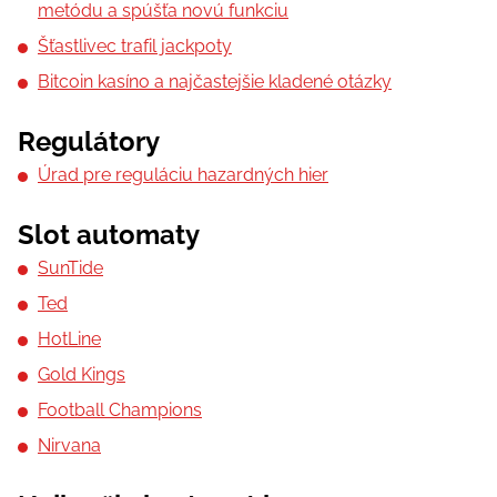
metódu a spúšťa novú funkciu
Šťastlivec trafil jackpoty
Bitcoin kasíno a najčastejšie kladené otázky
Regulátory
Úrad pre reguláciu hazardných hier
Slot automaty
SunTide
Ted
HotLine
Gold Kings
Football Champions
Nirvana