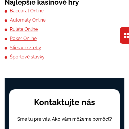
Najlepšie kasínové hry
Baccarat Online
Automaty Online
Ruleta Online
Poker Online
Stieracie žreby
Športové stávky
Kontaktujte nás
Sme tu pre vás. Ako vám môžeme pomôcť?