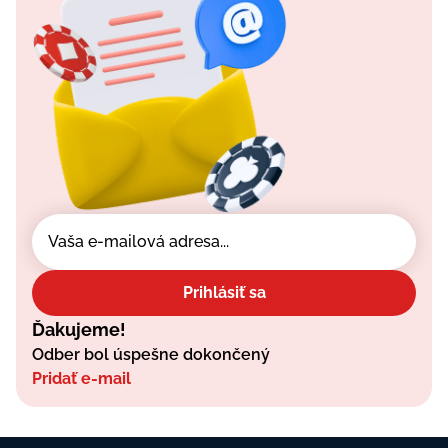
Prihlásiť sa
Ďakujeme!
Odber bol úspešne dokončený
Pridať e-mail