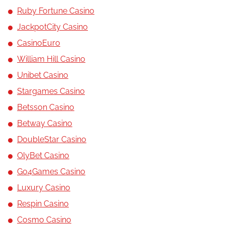
Ruby Fortune Casino
JackpotCity Casino
CasinoEuro
William Hill Casino
Unibet Casino
Stargames Casino
Betsson Casino
Betway Casino
DoubleStar Casino
OlyBet Casino
Go4Games Casino
Luxury Casino
Respin Casino
Cosmo Casino