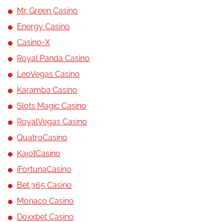
Mr. Green Casino
Energy Casino
Casino-X
Royal Panda Casino
LeoVegas Casino
Karamba Casino
Slots Magic Casino
RoyalVegas Casino
QuatroCasino
KajotCasino
iFortunaCasino
Bet 365 Casino
Monaco Casino
Doxxbet Casino