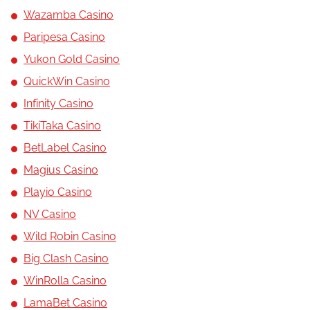
Wazamba Casino
Paripesa Casino
Yukon Gold Casino
QuickWin Casino
Infinity Casino
TikiTaka Casino
BetLabel Casino
Magius Casino
Playio Casino
NV Casino
Wild Robin Casino
Big Clash Casino
WinRolla Casino
LamaBet Casino