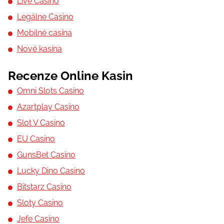
Live Casino
Spôsoby platieb
Legálne Casino
Pages
Mobilné casína
Regulátory
Nové kasína
Slot automaty
Recenze Online Kasin
Najlepšie kasínové hry
Omni Slots Casino
Chcete byť prvý, kto sa dozvie o našich aktualizáciách?
Azartplay Casino
Slot V Casino
EU Casino
GunsBet Casino
Lucky Dino Casino
Bitstarz Casino
Sloty Casino
Jefe Casino