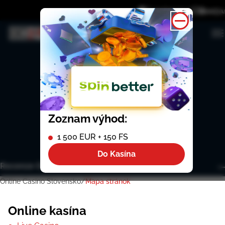
O partnerstve
Mapa stránok
Zoznam výhod:
1 500 EUR + 150 FS
Do Kasína
Recenze Online Kasin
Online Casino Slovensko
Mapa stránok
Online kasína
Softvér kasína
Online kasína