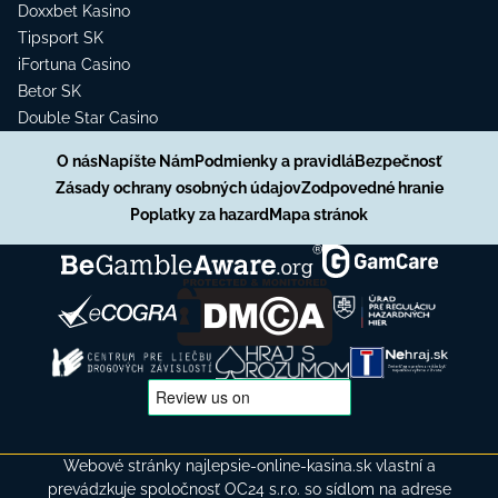
Doxxbet Kasino
Tipsport SK
iFortuna Casino
Betor SK
Double Star Casino
O nás
Napíšte Nám
Podmienky a pravidlá
Bezpečnosť
Zásady ochrany osobných údajov
Zodpovedné hranie
Poplatky za hazard
Mapa stránok
Webové stránky najlepsie-online-kasina.sk vlastní a
prevádzkuje spoločnosť OC24 s.r.o. so sídlom na adrese