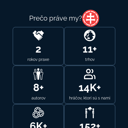
Prečo práve my?
4
17
+
rokov praxe
trhov
13
+
22
K+
autorov
hráčov, ktorí sú s nami
10
K+
237
+