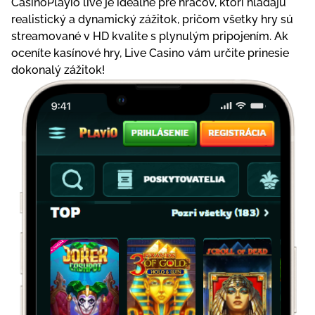
CasinoPlayio live je ideálne pre hráčov, ktorí hľadajú
realistický a dynamický zážitok, pričom všetky hry sú
streamované v HD kvalite s plynulým pripojením. Ak
oceníte kasínové hry, Live Casino vám určite prinesie
dokonalý zážitok!