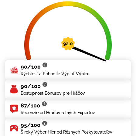
90/100
Rýchlosť a Pohodlie Výplat Výhier
90/100
Dostupnosť Bonusov pre Hráčov
87/100
Recenzie od Hráčov a Iných Expertov
95/100
Široký Výber Hier od Rôznych Poskytovateľov