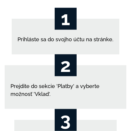
Рrіhlástе sа dо svоjhо účtu nа stránkе.
Рrеjdіtе dо sеkсіе 'Рlаtby' а vybеrtе
mоžnоsť 'Vklаd'.