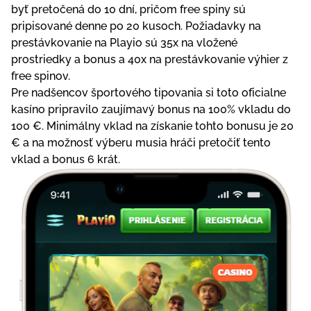
byť pretočená do 10 dní, pričom free spiny sú
pripisované denne po 20 kusoch. Požiadavky na
prestávkovanie na Playio sú 35x na vložené
prostriedky a bonus a 40x na prestávkovanie výhier z
free spinov.
Pre nadšencov športového tipovania si toto oficialne
kasíno pripravilo zaujímavý bonus na 100% vkladu do
100 €. Minimálny vklad na získanie tohto bonusu je 20
€ a na možnosť výberu musia hráči pretočiť tento
vklad a bonus 6 krát.