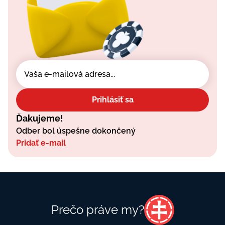
Prihlásiť sa
Ďakujeme!
Odber bol úspešne dokončený
Pridať e-mail
Prečo práve my?