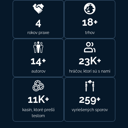
5
20
+
rokov praxe
trhov
15
+
25
K+
autorov
hráčov, ktorí sú s nami
12
K+
300
+
kasín, ktoré prešli
vyriešených sporov
testom