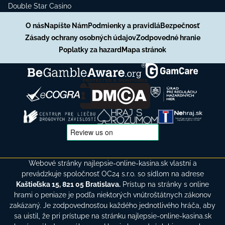
Double Star Casino
O nás
Napíšte Nám
Podmienky a pravidlá
Bezpečnosť
Zásady ochrany osobných údajov
Zodpovedné hranie
Poplatky za hazard
Mapa stránok
Webové stránky najlepsie-online-kasina.sk vlastní a
prevádzkuje spoločnosť OC24 s.r.o. so sídlom na adrese
Kaštieľska 15, 821 05 Bratislava.
Prístup na stránky s online
hrami o peniaze je podľa niektorých vnútroštátnych zákonov
zakázaný. Je zodpovednosťou každého jednotlivého hráča, aby
sa uistil, že pri prístupe na stránku najlepsie-online-kasina.sk