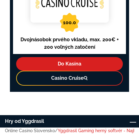
100.0
Dvojnásobok prvého vkladu, max. 200€ +
200 voľných zatočení
Do Kasína
Casino Cruise
Hry od Yggdrasil
Online Casino Slovensko
Yggdrasil Gaming herný softvér - Najlep
Chcete byť prvý, kto sa dozvie o našich