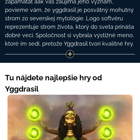
zapamätať aak vás zaujíma jeho význam,
povieme vám, že yggdrasil je posvätný mohutný
strom zo severskej mytológie. Logo softvéru
reprezentuje strom života, ktorý do sveta prináša
dobré veci. Spoločnosť si vybrala výstižné
meno,
ktoré im sedí, pretože Yggdrasil tvorí kvalitné hry.
Tu nájdete najlepšie hry od
Yggdrasil