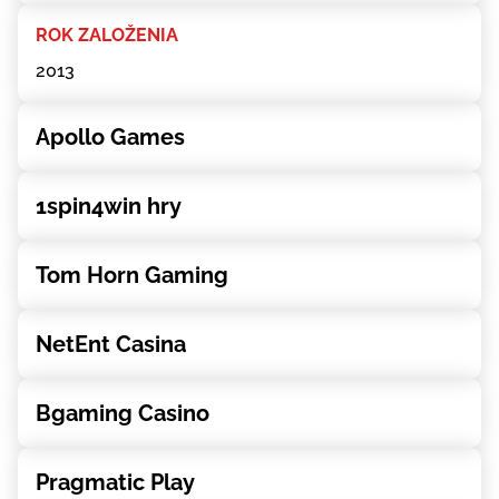
RОK ZАLОŽЕNІА
2013
Apollo Games
1spin4win hry
Tom Horn Gaming
NetEnt Casina
Bgaming Casino
Pragmatic Play