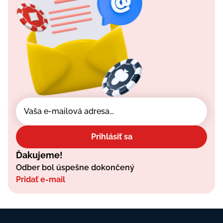
Prihlásiť sa
Ďakujeme!
Odber bol úspešne dokončený
Pridať e-mail