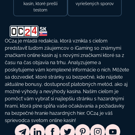
kasín, ktoré prešli
vyriešených sporov
testom
OC24 je mladá redakcia, ktorá vznikla s cieľom
predstaviť ľuďom záujemcov o iGaming so známymi
značkami online kasín aj s novými značkami ktoré sa z
času na čas objavia na trhu. Analyzujeme a
poskytujeme vám komplexné informácie o nich. Môžete
sa dozvedieť, ktoré stránky sú bezpečné, kde nájdete
aktuálne bonusy, dostupnosť platobných metód, ako aj
možné výhody a nevýhody kasína. Naším cieľom je
pomôcť vám vybrať si najlepšiu stránku s hazardnými
hrami, ktorá plne spĺňa vaše očakávania a požiadavky
na bezpečné hranie hazardných hier. OC24 je váš
sprievodca svetom online kasín!