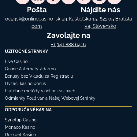
Pošta
Nájdite nás
oc24sk@onlinecasino-sk-24.
Kaštieľska 15, 821 05 Bratisla
com
va, Slovensko
Zavolajte na
+1 341 888 6416
UŽITOČNÉ STRÁNKY
Live Casino
Online Automaty Zdarmo
Bonusy bez Vkladu za Registraciu
Uvítací kasíno bonus
Platobné metódy v online casínach
Odmienky Používania Našej Webovej Stránky
ODPORÚČANÉ KASÍNA
Synottip Casino
Monaco Kasino
Doxxbet Kasino