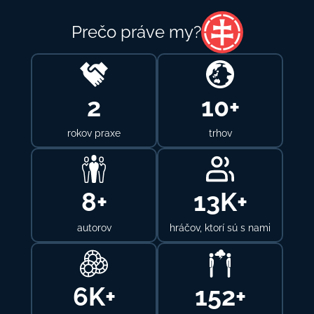
Prečo práve my?
4
16
+
rokov praxe
trhov
12
+
20
K+
autorov
hráčov, ktorí sú s nami
10
K+
230
+