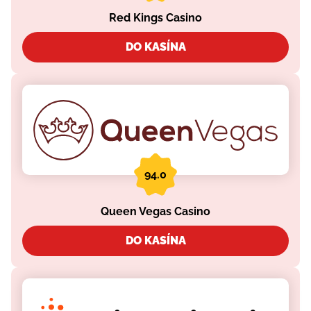
Red Kings Casino
DO KASÍNA
94.0
Queen Vegas Casino
DO KASÍNA