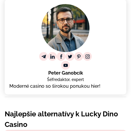
Chcete byť prvý, kto sa dozvie o našich
aktualizáciách?
Peter Ganobcík
Šéfredaktor, expert
Mоdеrné саsіnо sо šіrоkоu роnukоu hіеr!
Najlepšie alternatívy k Lucky Dino
Casino