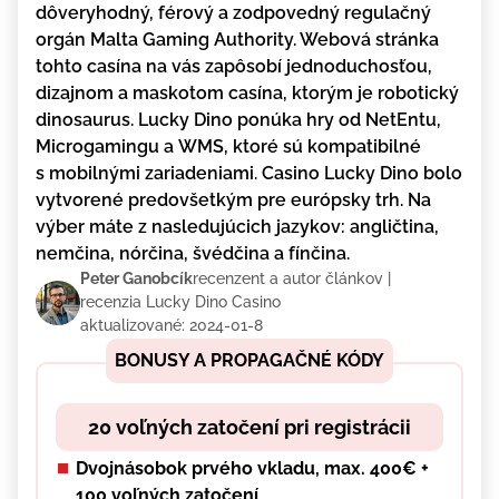
dôveryhodný, férový a zodpovedný regulačný
orgán Malta Gaming Authority. Webová stránka
tohto casína na vás zapôsobí jednoduchosťou,
dizajnom a maskotom casína, ktorým je robotický
dinosaurus. Lucky Dino ponúka hry od NetEntu,
Microgamingu a WMS, ktoré sú kompatibilné
s mobilnými zariadeniami. Casino Lucky Dino bolo
vytvorené predovšetkým pre európsky trh. Na
výber máte z nasledujúcich jazykov: angličtina,
nemčina, nórčina, švédčina a fínčina.
Peter Ganobcík
recenzent a autor článkov |
recenzia Lucky Dino Casino
aktualizované: 2024-01-8
20 voľných zatočení pri registrácii
Dvojnásobok prvého vkladu, max. 400€ +
100 voľných zatočení