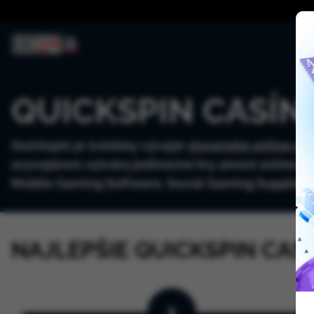
QUICKSPIN CASÍN
Quickspin
je švédsky vývojár
slovenské online cas
avyvojárom vytvára jedinečné hry amení online ha
Mobile Gaming Software, Social Gaming Supplier, 
NAJLEPŠIE QUICKSPIN CAS