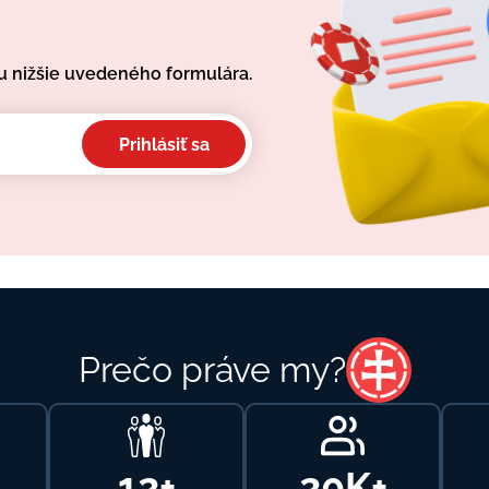
u nižšie uvedeného formulára.
Prihlásiť sa
Prečo práve my?
15
+
25
K+