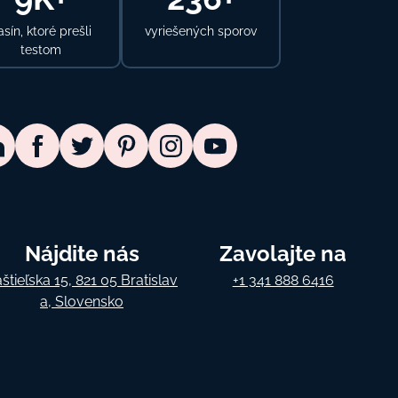
asín, ktoré prešli
vyriešených sporov
testom
Nájdite nás
Zavolajte na
štieľska 15, 821 05 Bratislav
+1 341 888 6416
a, Slovensko