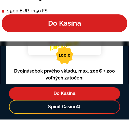
1 500 EUR + 150 FS
Spinit Casino
Do Kasína
100.0
Dvojnásobok prvého vkladu, max. 200€ + 200
voľných zatočení
Do Kasína
Spinit Casino