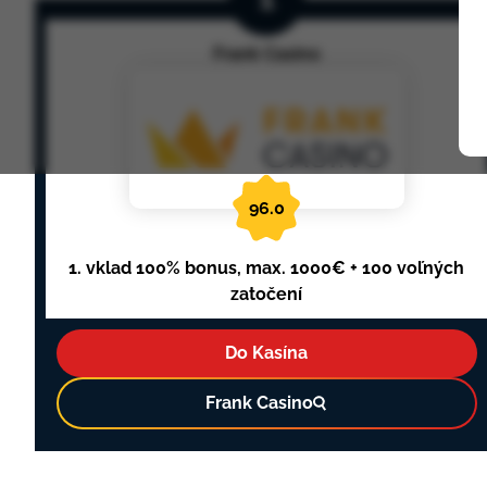
Frank Casino
96.0
1. vklad 100% bonus, max. 1000€ + 100 voľných
zatočení
Do Kasína
Frank Casino