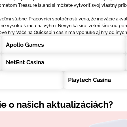
tomatom Treasure Island si môžete vytvoriť svoj vlastný prí
ľmi sľubne. Pracovníci spoločnosti veria, že inovácie akvali
vysokú šancu na výhru. Nevyniká síce veľmi širokou ponukou 
vé hry. Väčšina Quickspin casín má vponuke aj hry od iných
Apollo Games
NetEnt Casina
Playtech Casína
ie o našich aktualizáciách?