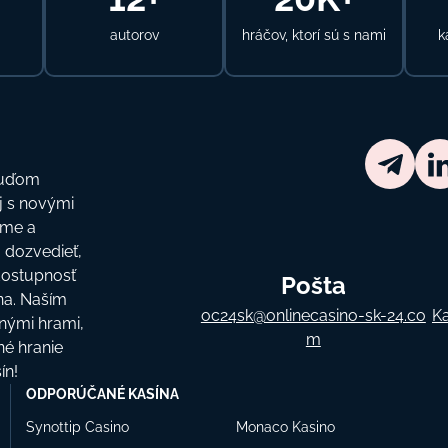
autorov
hráčov, ktorí sú s nami
k
 ľuďom
j s novými
eme a
 dozvedieť,
dostupnosť
Pošta
na. Naším
oc24sk@onlinecasino-sk-24.co
Ka
dnými hrami,
m
né hranie
ín!
ODPORÚČANÉ KASÍNA
Synottip Casino
Monaco Kasino