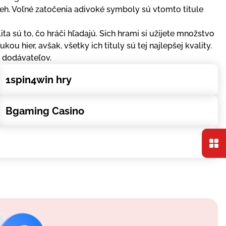
beh. Voľné zatočenia adivoké symboly sú vtomto titule
ta sú to, čo hráči hľadajú. Sich hrami si užijete množstvo
hier, avšak, všetky ich tituly sú tej najlepšej kvality.
 dodávateľov.
1spin4win hry
Bgaming Casino