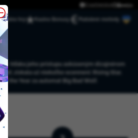
O partnerstve
Casino hry
Kasino Bonusy
Platobné metódy
vácie. Vďaka jeho prístupu askúseným dizajnérom
ť, získala už niekoľko ocennení: Rising Star,
of the Year za automat Big Bad Wolf.