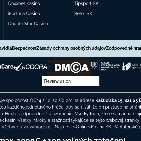
Doxxbet Kasino
Tipsport SK
iFortuna Casino
Betor SK
Double Star Casino
avidlá
Bezpečnosť
Zásady ochrany osobných údajov
Zodpovedné hra
bovou stránkou.
uje spoločnosť OC24 s.r.o. so sídlom na adrese
Kaštieľska 15, 821 05 B
 každého jednotlivého hráča, aby sa uistil, že pri prístupe na strán
osti. Hrajte zodpovedne. Upozornenie! Všetky logá, ktoré sa nachádzaj
 kasín. Všetky nároky a sťažnosti týkajúce sa tejto webovej stránky
 Všetky práva vyhradené |
Najlepsie-Online-Kasina.SK
| © Autorské 
 max. 1000€ + 100 voľných zatočení