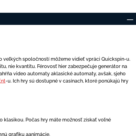
hto veľkých spoločností môžeme vidieť vpráci Quickspin-u.
itu, nie kvantitu. Férovosť hier zabezpečuje generátor na
zahŕňa video automaty aklasické automaty, avšak, sjeho
Ent
-u. Ich hry sú dostupné v casínach, ktoré ponúkajú hry
to klasikou. Počas hry máte možnosť získať voľné
mnú grafiku aanimácie.