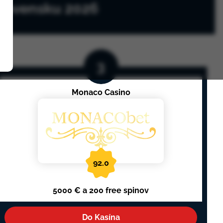
Slovensku 2026
Monaco Casino
92.0
5000 € a 200 free spinov
Do Kasína