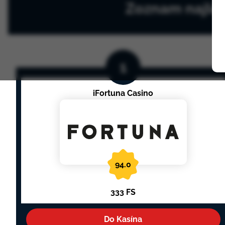
Zoznam najlep
iFortuna Casino
94.0
333 FS
Do Kasína