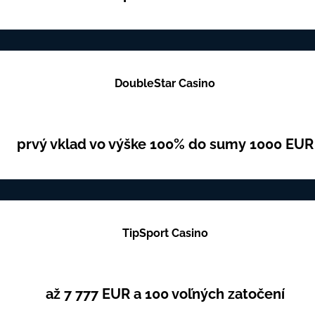
DoubleStar Casino
prvý vklad vo výške 100% do sumy 1000 EUR
TipSport Casino
až 7 777 EUR a 100 voľných zatočení