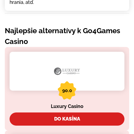
hrаnіа, аtď.
Najlepšie alternatívy k Go4Games
Casino
90.0
Luxury Casino
DO KASÍNA