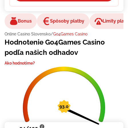
Bonus
Spôsoby platby
Limity plat
Online Casino Slovensko
Go4Games Casino
Hodnotenie Go4Games Casino
podľa našich odhadov