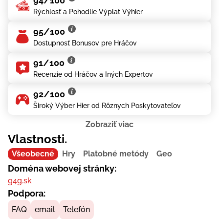
94/100
Rýchlosť a Pohodlie Výplat Výhier
95/100
Dostupnosť Bonusov pre Hráčov
91/100
Recenzie od Hráčov a Iných Expertov
92/100
Široký Výber Hier od Rôznych Poskytovateľov
Zobraziť viac
Vlastnosti.
Všeobecné
Hry
Platobné metódy
Geo
Doména webovej stránky:
g4g.sk
Podpora:
FAQ
email
Telefón