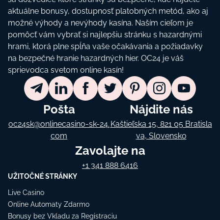
aktuálne bonusy, dostupnosť platobných metód, ako aj
možné výhody a nevýhody kasína. Naším cieľom je
pomôcť vám vybrať si najlepšiu stránku s hazardnými
hrami, ktorá plne spĺňa vaše očakávania a požiadavky
na bezpečné hranie hazardných hier. OC24 je váš
sprievodca svetom online kasín!
Pošta
Nájdite nás
oc24sk@onlinecasino-sk-24.
Kaštieľska 15, 821 05 Bratisla
com
va, Slovensko
Zavolajte na
+1 341 888 6416
UŽITOČNÉ STRÁNKY
Live Casino
Online Automaty Zdarmo
Bonusy bez Vkladu za Registraciu