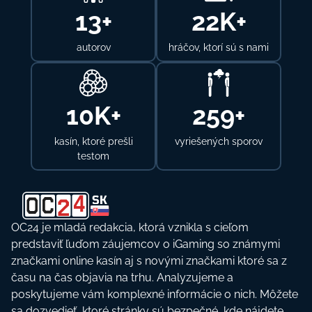
15
+
25
K+
autorov
hráčov, ktorí sú s nami
12
K+
300
+
kasín, ktoré prešli
vyriešených sporov
testom
OC24 je mladá redakcia, ktorá vznikla s cieľom
predstaviť ľuďom záujemcov o iGaming so známymi
značkami online kasín aj s novými značkami ktoré sa z
času na čas objavia na trhu. Analyzujeme a
poskytujeme vám komplexné informácie o nich. Môžete
sa dozvedieť, ktoré stránky sú bezpečné, kde nájdete