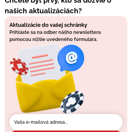
Chcete byť prvý, kto sa dozvie o
našich aktualizáciách?
Aktualizácie do vašej schránky
Prihláste sa na odber nášho newslettera
pomocou nižšie uvedeného formulára.