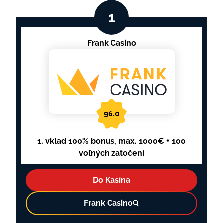
Frank Casino
96.0
1. vklad 100% bonus, max. 1000€ + 100
voľných zatočení
Do Kasína
Frank Casino