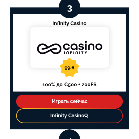
Infinity Casino
99.6
100% до €500 + 200FS
Играть сейчас
Infinity Casino