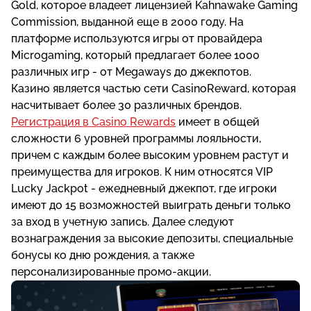
Gold, которое владеет лицензией Kahnawake Gaming
Commission, выданной еще в 2000 году. На
платформе используются игры от провайдера
Microgaming, который предлагает более 1000
различных игр - от Megaways до джекпотов.
Казино является частью сети CasinoReward, которая
насчитывает более 30 различных брендов.
Регистрация в Casino Rewards
имеет в общей
сложности 6 уровней программы лояльности,
причем с каждым более высоким уровнем растут и
преимущества для игроков. К ним относятся VIP
Lucky Jackpot - ежедневный джекпот, где игроки
имеют до 15 возможностей выиграть деньги только
за вход в учетную запись. Далее следуют
вознаграждения за высокие депозиты, специальные
бонусы ко дню рождения, а также
персонализированные промо-акции.